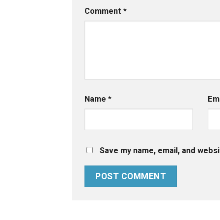
Comment
*
Name
*
Em
Save my name, email, and websit