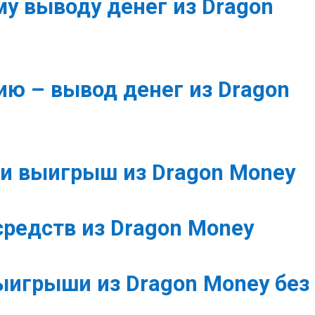
у выводу денег из Dragon
ю – вывод денег из Dragon
ти выигрыш из Dragon Money
средств из Dragon Money
ыигрыши из Dragon Money без