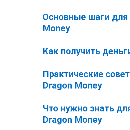
Основные шаги для 
Money
Как получить деньги
Практические сове
Dragon Money
Что нужно знать дл
Dragon Money