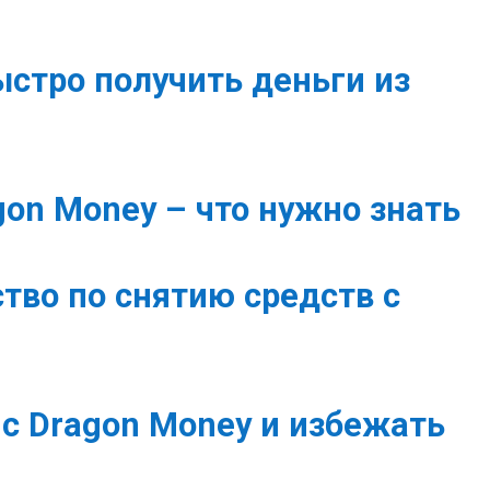
стро получить деньги из
gon Money – что нужно знать
тво по снятию средств с
с Dragon Money и избежать