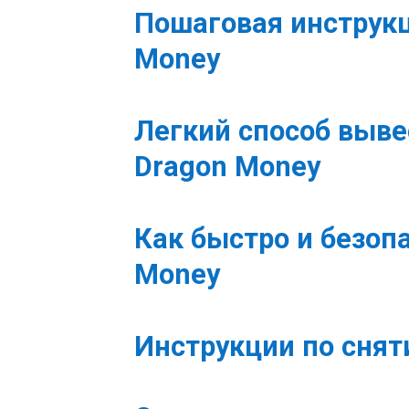
Пошаговая инструкц
Money
Легкий способ выве
Dragon Money
Как быстро и безопа
Money
Инструкции по снят