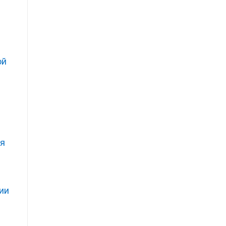
ой
ся
ии