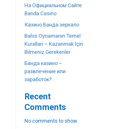
На Официальном Сайте
Banda Casino
Казино Банда зеркало
Bahis Oynamanın Temel
Kuralları – Kazanmak İçin
Bilmeniz Gerekenler
Банда казино –
развлечение или
заработок?
Recent
Comments
No comments to show.