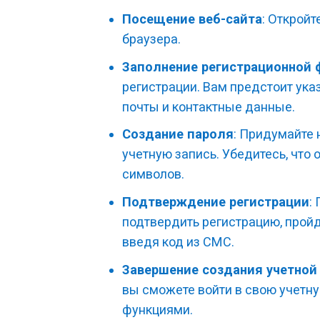
Посещение веб-сайта
: Открой
браузера.
Заполнение регистрационной
регистрации. Вам предстоит ука
почты и контактные данные.
Создание пароля
: Придумайте
учетную запись. Убедитесь, что
символов.
Подтверждение регистрации
:
подтвердить регистрацию, прой
введя код из СМС.
Завершение создания учетной
вы сможете войти в свою учетн
функциями.