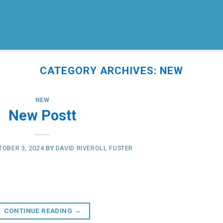
CATEGORY ARCHIVES:
NEW
NEW
New Postt
TOBER 3, 2024
BY
DAVID RIVEROLL FUSTER
CONTINUE READING
→