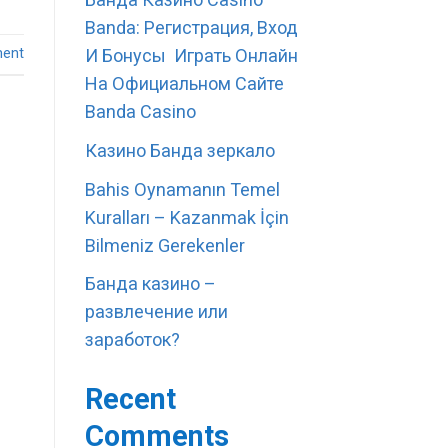
Banda: Регистрация, Вход
И Бонусы ️ Играть Онлайн
ent
На Официальном Сайте
Banda Casino
Казино Банда зеркало
Bahis Oynamanın Temel
Kuralları – Kazanmak İçin
Bilmeniz Gerekenler
Банда казино –
развлечение или
заработок?
Recent
Comments