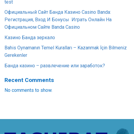
test
Официальный Сайт Банда Казино Casino Banda:
Регистрация, Вход И Бонусы ️ Играть Онлайн На
Официальном Сайте Banda Casino
Казино Банда зеркало
Bahis Oynamanın Temel Kuralları – Kazanmak İçin Bilmeniz
Gerekenler
Банда казино – развлечение или заработок?
Recent Comments
No comments to show.