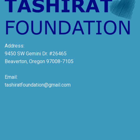
Address:
9450 SW Gemini Dr. #26465
Beaverton, Oregon 97008-7105
Email:
tashiratfoundation@gmail.com