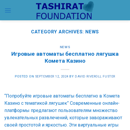
Skip
to
content
CATEGORY ARCHIVES:
NEWS
NEWS
Игровые автоматы бесплатно лягушка
Комета Казино
POSTED ON
SEPTEMBER 12, 2024
BY
DAVID RIVEROLL FUSTER
“Попробуйте игровые автоматы бесплатно в Комета
Казино с тематикой лягушек” Современные онлайн-
платформы предлагают пользователям множество
увлекательных развлечений, которые завораживают
своей простотой и яркостью. Эти виртуальные игры