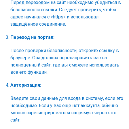
Перед переходом на сайт необходимо убедиться в
безопасности ссылки. Следует проверить, чтобы
адрес начинался с «https» и использовал
защищённое соединение.
Переход на портал:
После проверки безопасности, откройте ссылку в
браузере. Она должна перенаправить вас на
полноценный сайт, где вы сможете использовать
все его функции.
Авторизация:
Введите свои данные для входа в систему, если это
необходимо. Если у вас ещё нет аккаунта, обычно
можно зарегистрироваться напрямую через этот
сайт.