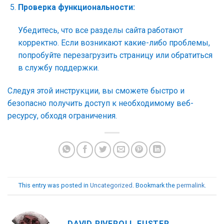
Проверка функциональности:
Убедитесь, что все разделы сайта работают
корректно. Если возникают какие-либо проблемы,
попробуйте перезагрузить страницу или обратиться
в службу поддержки.
Следуя этой инструкции, вы сможете быстро и
безопасно получить доступ к необходимому веб-
ресурсу, обходя ограничения.
This entry was posted in
Uncategorized
. Bookmark the
permalink
.
DAVID RIVEROLL FUSTER