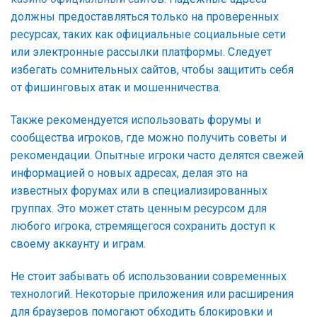
должны предоставляться только на проверенных
ресурсах, таких как официальные социальные сети
или электронные рассылки платформы. Следует
избегать сомнительных сайтов, чтобы защитить себя
от фишинговых атак и мошенничества.
Также рекомендуется использовать форумы и
сообщества игроков, где можно получить советы и
рекомендации. Опытные игроки часто делятся свежей
информацией о новых адресах, делая это на
известных форумах или в специализированных
группах. Это может стать ценным ресурсом для
любого игрока, стремящегося сохранить доступ к
своему аккаунту и играм.
Не стоит забывать об использовании современных
технологий. Некоторые приложения или расширения
для браузеров помогают обходить блокировки и