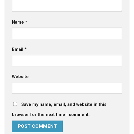
Name
*
Email
*
Website
Save my name, email, and website in this
browser for the next time I comment.