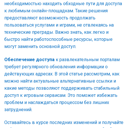
необходимостью находить обходные пути для доступа
к любимым онлайн-площадкам. Такие решения
предоставляют возможность продолжать
пользоваться услугами и играми, не отвлекаясь на
технические преграды. Важно знать, как легко и
быстро найти работоспособные ресурсы, которые
могут заменить основной доступ.
Обеспечение доступа
к развлекательным порталам
требует регулярного обновления информации о
действующих адресах. В этой статье рассмотрим, как
можно найти актуальные альтернативные ссылки и
какие методы позволяют поддерживать стабильный
доступ к игровым сервисам. Это поможет избежать
проблем и наслаждаться процессом без лишних
затруднений.
Оставайтесь в курсе последних изменений и получайте