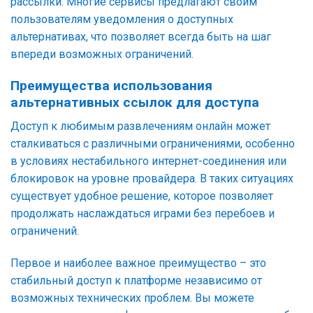
рассылки. Многие сервисы предлагают своим
пользователям уведомления о доступных
альтернативах, что позволяет всегда быть на шаг
впереди возможных ограничений.
Преимущества использования
альтернативных ссылок для доступа
Доступ к любимым развлечениям онлайн может
сталкиваться с различными ограничениями, особенно
в условиях нестабильного интернет-соединения или
блокировок на уровне провайдера. В таких ситуациях
существует удобное решение, которое позволяет
продолжать наслаждаться играми без перебоев и
ограничений.
Первое и наиболее важное преимущество – это
стабильный доступ к платформе независимо от
возможных технических проблем. Вы можете