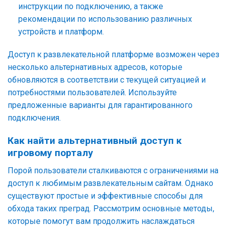
инструкции по подключению, а также
рекомендации по использованию различных
устройств и платформ.
Доступ к развлекательной платформе возможен через
несколько альтернативных адресов, которые
обновляются в соответствии с текущей ситуацией и
потребностями пользователей. Используйте
предложенные варианты для гарантированного
подключения.
Как найти альтернативный доступ к
игровому порталу
Порой пользователи сталкиваются с ограничениями на
доступ к любимым развлекательным сайтам. Однако
существуют простые и эффективные способы для
обхода таких преград. Рассмотрим основные методы,
которые помогут вам продолжить наслаждаться