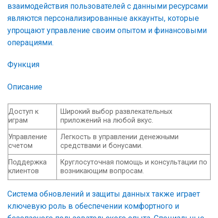
взаимодействия пользователей с данными ресурсами
являются персонализированные аккаунты, которые
упрощают управление своим опытом и финансовыми
операциями.
Функция
Описание
Доступ к
Широкий выбор развлекательных
играм
приложений на любой вкус.
Управление
Легкость в управлении денежными
счетом
средствами и бонусами.
Поддержка
Круглосуточная помощь и консультации по
клиентов
возникающим вопросам.
Система обновлений и защиты данных также играет
ключевую роль в обеспечении комфортного и