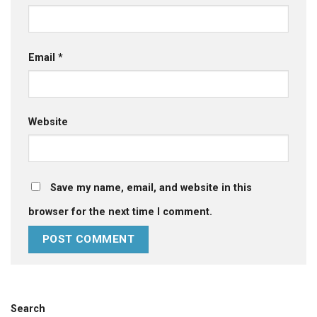
Email
*
Website
Save my name, email, and website in this
browser for the next time I comment.
Search