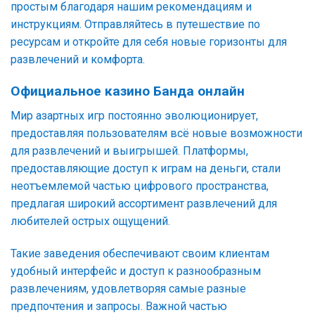
простым благодаря нашим рекомендациям и
инструкциям. Отправляйтесь в путешествие по
ресурсам и откройте для себя новые горизонты для
развлечений и комфорта.
Официальное казино Банда онлайн
Мир азартных игр постоянно эволюционирует,
предоставляя пользователям всё новые возможности
для развлечений и выигрышей. Платформы,
предоставляющие доступ к играм на деньги, стали
неотъемлемой частью цифрового пространства,
предлагая широкий ассортимент развлечений для
любителей острых ощущений.
Такие заведения обеспечивают своим клиентам
удобный интерфейс и доступ к разнообразным
развлечениям, удовлетворяя самые разные
предпочтения и запросы. Важной частью