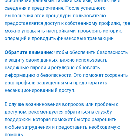
основными данными, такими как имя, контактные
сведения и предпочтения. После успешного
выполнения этой процедуры пользователю
предоставляется доступ к собственному профилю, где
можно управлять настройками, проверять историю
операций и проводить финансовые транзакции.
Обратите внимание:
чтобы обеспечить безопасность
и защиту своих данных, важно использовать
надежные пароли и регулярно обновлять
информацию о безопасности. Это поможет сохранить
ваш профиль защищенным и предотвратить
несанкционированный доступ.
В случае возникновения вопросов или проблем с
доступом, рекомендуется обратиться в службу
поддержки, которая поможет быстро разрешить
любые затруднения и предоставить необходимую
помощь.