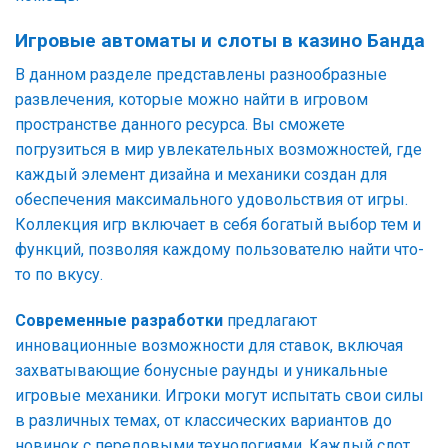
Игровые автоматы и слоты в казино Банда
В данном разделе представлены разнообразные
развлечения, которые можно найти в игровом
пространстве данного ресурса. Вы сможете
погрузиться в мир увлекательных возможностей, где
каждый элемент дизайна и механики создан для
обеспечения максимального удовольствия от игры.
Коллекция игр включает в себя богатый выбор тем и
функций, позволяя каждому пользователю найти что-
то по вкусу.
Современные разработки
предлагают
инновационные возможности для ставок, включая
захватывающие бонусные раунды и уникальные
игровые механики. Игроки могут испытать свои силы
в различных темах, от классических вариантов до
новинок с передовыми технологиями. Каждый слот